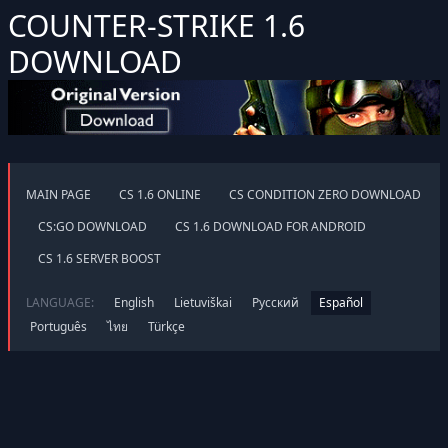
COUNTER-STRIKE 1.6
DOWNLOAD
MAIN PAGE
CS 1.6 ONLINE
CS CONDITION ZERO DOWNLOAD
CS:GO DOWNLOAD
CS 1.6 DOWNLOAD FOR ANDROID
CS 1.6 SERVER BOOST
LANGUAGE:
English
Lietuviškai
Русский
Español
Português
ไทย
Türkçe